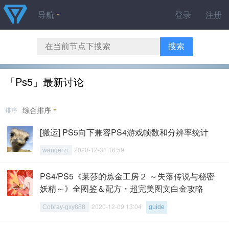
导航
登录
注册
搜索
「Ps5」最新讨论
综合排序
排序
[搬运] PS5向下兼容PS4游戏帧数和分辨率统计
2020-12-31 16:59
wangerzi
PS4/PS5《莱莎的炼金工房２ ～失落传说与秘密
妖精～》全图鉴＆配方・超完美图文白金攻略
2020-12-09 13:04
Cobray-gxy888
guide