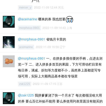
2022-11-09 12:44 河北
mercer_y
@acemarine
哪来的券 我也想要
2022-11-09 14:43 上海
morpheus-0901
@morpheus-0901
省钱月卡里的
2022-11-09 16:56 辽宁
acemarine
@morpheus-0901
一、在拼多多搜你要的手柄，点进去浏
览一下 二、进入拼多多首页的果园，下方可滑动栏目里有
每日券，满减、折扣等力度都不小，虽然券上面都是写专
场可用，实际上大额商品基本都在专场里
2022-11-09 17:15 江苏
zsk1225
@zsk1225
我拼爹爹浇了快一个月水了 每次都领没啥大用
的券 要么百亿补贴不能用 要么券使用列表里面没有能买的