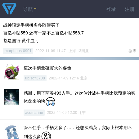
导航
登录
注册
战神限定手柄拼多多随便买了
百亿补贴559 还有一家不是百亿补贴558.7
都是国行 黄牛血亏
2022-11-09 11:47 上海 13回复
微博
morpheus-0901
這次手柄量確實大的要命
2022-11-09 12:16 北京
ubisoft3708
感谢，用了两券493入手。这次估计战神手柄比我预定的实
体盘来的快
2022-11-09 12:30 辽宁
acemarine
管不住手，手柄太多了……还想买精英，实际上根本用不
到这么多