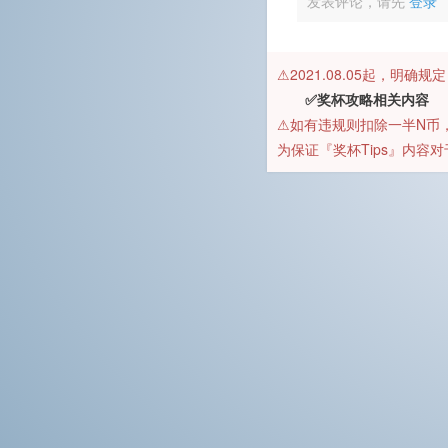
发表评论，请先
登录
⚠️2021.08.05起，明确
✅奖杯攻略相关内容 
⚠️如有违规则扣除一半N
为保证『奖杯Tips』内