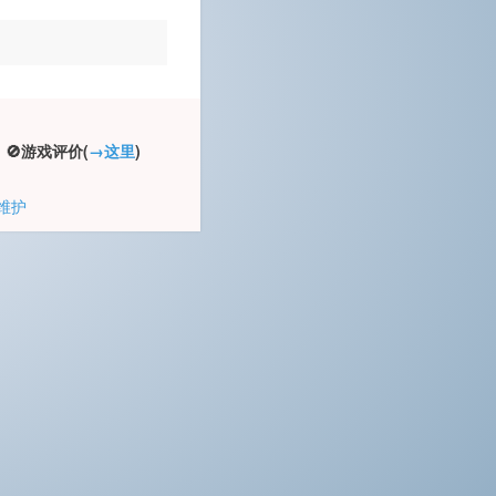
🚫游戏评价(
→这里
)
维护