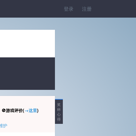
登录
注册
奖
杯
🚫游戏评价(
→这里
)
心
得
维护