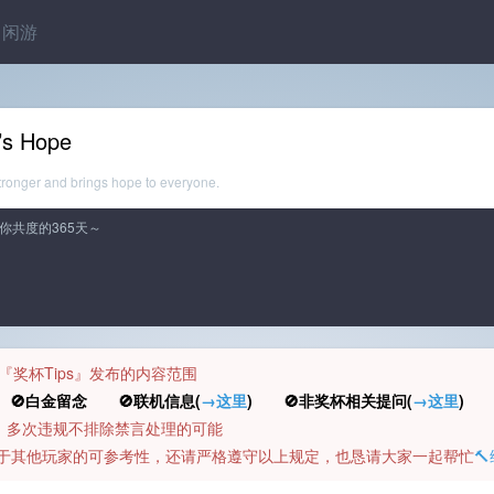
闲游
’s Hope
ronger and brings hope to everyone.
你共度的365天～
规定『奖杯Tips』发布的内容范围
白金留念 🚫联机信息(
→这里
) 🚫非奖杯相关提问(
→这里
) 
币，多次违规不排除禁言处理的可能
容对于其他玩家的可参考性，还请严格遵守以上规定，也恳请大家一起帮忙
