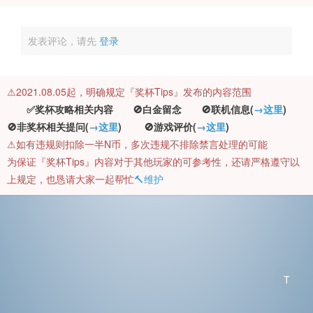
发表评论，请先
登录
⚠️2021.08.05起，明确规定『奖杯Tips』发布的内容范围
✅奖杯攻略相关内容 🚫白金留念 🚫联机信息(
→这里
)
🚫非奖杯相关提问(
→这里
) 🚫游戏评价(
→这里
)
⚠️如有违规则扣除一半N币，多次违规不排除禁言处理的可能
为保证『奖杯Tips』内容对于其他玩家的可参考性，还请严格遵守以
上规定，也恳请大家一起帮忙
🔨维护
T