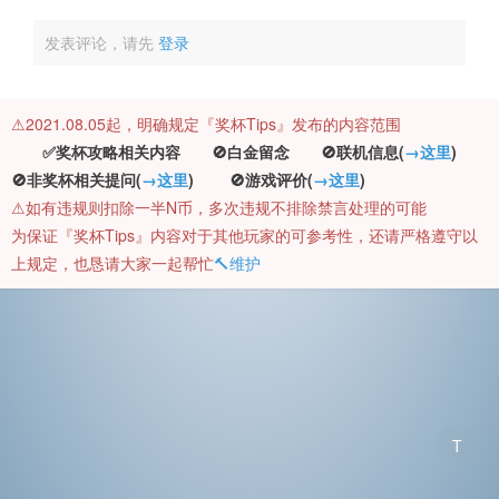
发表评论，请先
登录
⚠️2021.08.05起，明确规定『奖杯Tips』发布的内容范围
✅奖杯攻略相关内容 🚫白金留念 🚫联机信息(
→这里
)
🚫非奖杯相关提问(
→这里
) 🚫游戏评价(
→这里
)
⚠️如有违规则扣除一半N币，多次违规不排除禁言处理的可能
为保证『奖杯Tips』内容对于其他玩家的可参考性，还请严格遵守以
上规定，也恳请大家一起帮忙
🔨维护
T