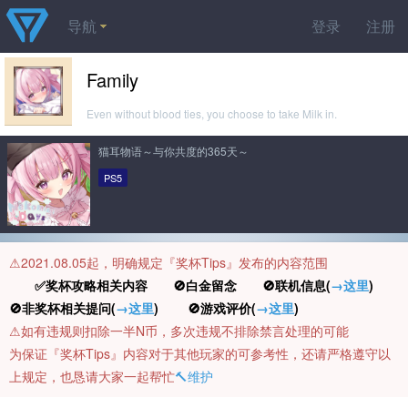
导航
登录
注册
Family
Even without blood ties, you choose to take Milk in.
猫耳物语～与你共度的365天～
PS5
⚠️2021.08.05起，明确规定『奖杯Tips』发布的内容范围
✅奖杯攻略相关内容 🚫白金留念 🚫联机信息(
→这里
)
🚫非奖杯相关提问(
→这里
) 🚫游戏评价(
→这里
)
⚠️如有违规则扣除一半N币，多次违规不排除禁言处理的可能
为保证『奖杯Tips』内容对于其他玩家的可参考性，还请严格遵守以
上规定，也恳请大家一起帮忙
🔨维护