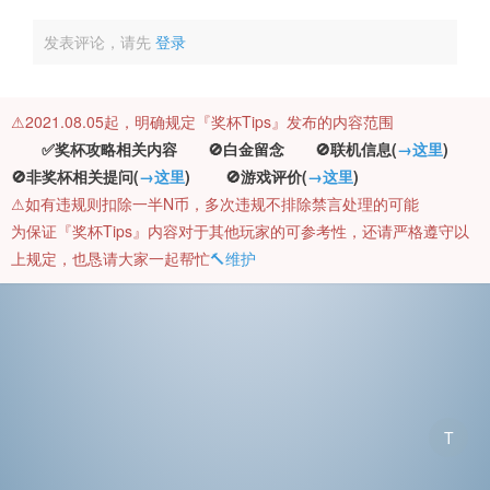
发表评论，请先
登录
⚠️2021.08.05起，明确规定『奖杯Tips』发布的内容范围
✅奖杯攻略相关内容 🚫白金留念 🚫联机信息(
→这里
)
🚫非奖杯相关提问(
→这里
) 🚫游戏评价(
→这里
)
⚠️如有违规则扣除一半N币，多次违规不排除禁言处理的可能
为保证『奖杯Tips』内容对于其他玩家的可参考性，还请严格遵守以
上规定，也恳请大家一起帮忙
🔨维护
T