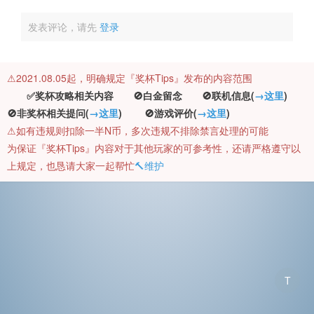
发表评论，请先
登录
⚠️2021.08.05起，明确规定『奖杯Tips』发布的内容范围
✅奖杯攻略相关内容 🚫白金留念 🚫联机信息(
→这里
)
🚫非奖杯相关提问(
→这里
) 🚫游戏评价(
→这里
)
⚠️如有违规则扣除一半N币，多次违规不排除禁言处理的可能
为保证『奖杯Tips』内容对于其他玩家的可参考性，还请严格遵守以
上规定，也恳请大家一起帮忙
🔨维护
T