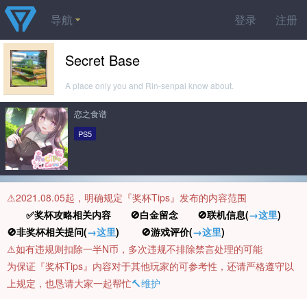
导航
登录
注册
Secret Base
A place only you and Rin-senpai know about.
恋之食谱
PS5
⚠️2021.08.05起，明确规定『奖杯Tips』发布的内容范围
✅奖杯攻略相关内容 🚫白金留念 🚫联机信息(
→这里
)
🚫非奖杯相关提问(
→这里
) 🚫游戏评价(
→这里
)
⚠️如有违规则扣除一半N币，多次违规不排除禁言处理的可能
为保证『奖杯Tips』内容对于其他玩家的可参考性，还请严格遵守以
上规定，也恳请大家一起帮忙
🔨维护