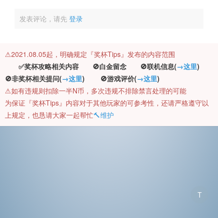
发表评论，请先
登录
⚠️2021.08.05起，明确规定『奖杯Tips』发布的内容范围
✅奖杯攻略相关内容 🚫白金留念 🚫联机信息(
→这里
)
🚫非奖杯相关提问(
→这里
) 🚫游戏评价(
→这里
)
⚠️如有违规则扣除一半N币，多次违规不排除禁言处理的可能
为保证『奖杯Tips』内容对于其他玩家的可参考性，还请严格遵守以
上规定，也恳请大家一起帮忙
🔨维护
T