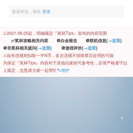
发表评论，请先
登录
⚠️2021.08.05起，明确规定『奖杯Tips』发布的内容范围
✅奖杯攻略相关内容 🚫白金留念 🚫联机信息(
→这里
)
🚫非奖杯相关提问(
→这里
) 🚫游戏评价(
→这里
)
⚠️如有违规则扣除一半N币，多次违规不排除禁言处理的可能
为保证『奖杯Tips』内容对于其他玩家的可参考性，还请严格遵守以
上规定，也恳请大家一起帮忙
🔨维护
T