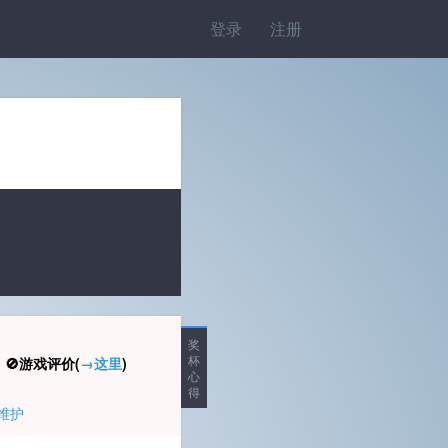
登录
注册
奖
杯
🚫游戏评价(
→这里
)
心
得
维护