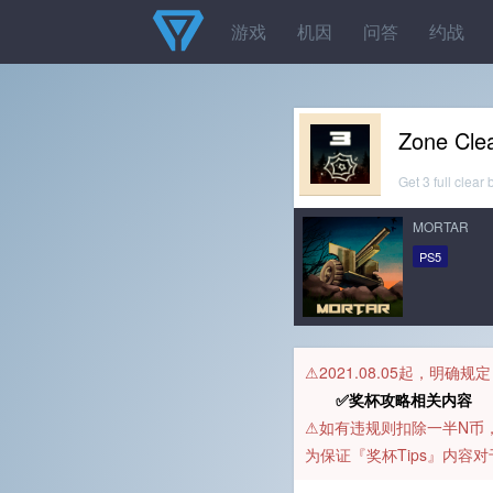
游戏
机因
问答
约战
Zone Cle
Get 3 full clear
MORTAR
PS5
⚠️2021.08.05起，明确
✅奖杯攻略相关内容 
⚠️如有违规则扣除一半N
为保证『奖杯Tips』内