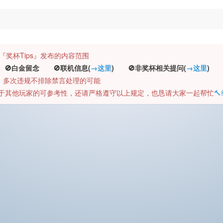
规定『奖杯Tips』发布的内容范围
白金留念 🚫联机信息(
→这里
) 🚫非奖杯相关提问(
→这里
) 
币，多次违规不排除禁言处理的可能
容对于其他玩家的可参考性，还请严格遵守以上规定，也恳请大家一起帮忙
