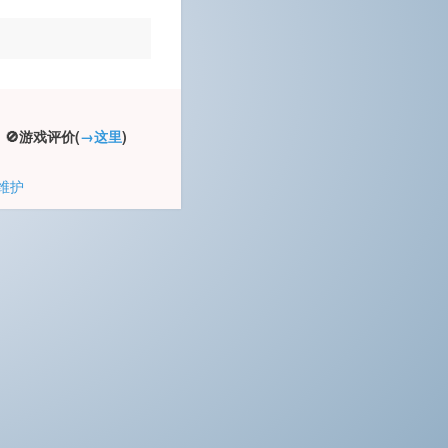
🚫游戏评价(
→这里
)
维护