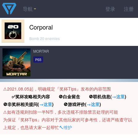
导航
登录
注册
Corporal
Bomb 20 enemies
MORTAR
PS5
⚠️2021.08.05起，明确规定『奖杯Tips』发布的内容范围
✅奖杯攻略相关内容 🚫白金留念 🚫联机信息(
→这里
)
🚫非奖杯相关提问(
→这里
) 🚫游戏评价(
→这里
)
⚠️如有违规则扣除一半N币，多次违规不排除禁言处理的可能
为保证『奖杯Tips』内容对于其他玩家的可参考性，还请严格遵守以
上规定，也恳请大家一起帮忙
🔨维护