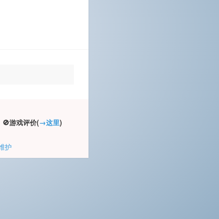
🚫游戏评价(
→这里
)
维护