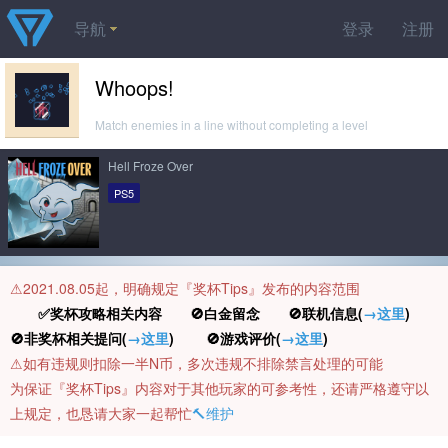
导航
登录
注册
Whoops!
Match enemies in a line without completing a level
Hell Froze Over
PS5
⚠️2021.08.05起，明确规定『奖杯Tips』发布的内容范围
✅奖杯攻略相关内容 🚫白金留念 🚫联机信息(
→这里
)
🚫非奖杯相关提问(
→这里
) 🚫游戏评价(
→这里
)
⚠️如有违规则扣除一半N币，多次违规不排除禁言处理的可能
为保证『奖杯Tips』内容对于其他玩家的可参考性，还请严格遵守以
上规定，也恳请大家一起帮忙
🔨维护