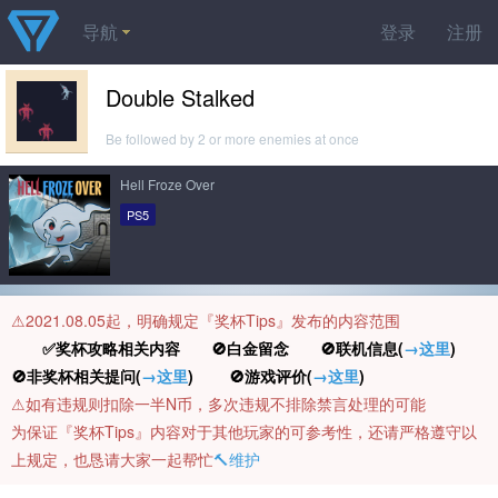
导航
登录
注册
Double Stalked
Be followed by 2 or more enemies at once
Hell Froze Over
PS5
⚠️2021.08.05起，明确规定『奖杯Tips』发布的内容范围
✅奖杯攻略相关内容 🚫白金留念 🚫联机信息(
→这里
)
🚫非奖杯相关提问(
→这里
) 🚫游戏评价(
→这里
)
⚠️如有违规则扣除一半N币，多次违规不排除禁言处理的可能
为保证『奖杯Tips』内容对于其他玩家的可参考性，还请严格遵守以
上规定，也恳请大家一起帮忙
🔨维护