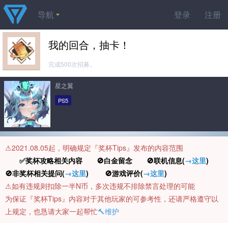
导航
登录
注册
我的回合，抽卡！
完成500次招募。
星之翼
PS5
⚠️2021.08.05起，明确规定『奖杯Tips』发布的内容范围
✅奖杯攻略相关内容 🚫白金留念 🚫联机信息(
→这里
)
🚫非奖杯相关提问(
→这里
) 🚫游戏评价(
→这里
)
⚠️如有违规则扣除一半N币，多次违规不排除禁言处理的可能
为保证『奖杯Tips』内容对于其他玩家的可参考性，还请严格遵守以
上规定，也恳请大家一起帮忙
🔨维护