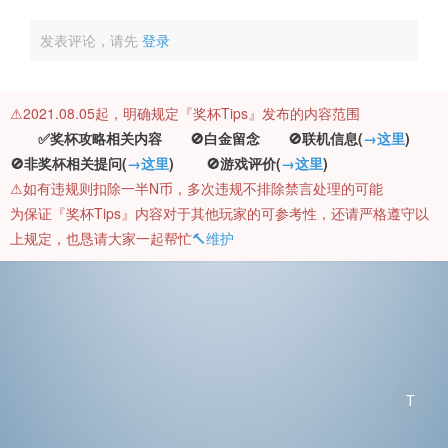
发表评论，请先
登录
⚠️2021.08.05起，明确规定『奖杯Tips』发布的内容范围
✅奖杯攻略相关内容 🚫白金留念 🚫联机信息(
→这里
)
🚫非奖杯相关提问(
→这里
) 🚫游戏评价(
→这里
)
⚠️如有违规则扣除一半N币，多次违规不排除禁言处理的可能
为保证『奖杯Tips』内容对于其他玩家的可参考性，还请严格遵守以
上规定，也恳请大家一起帮忙
🔨维护
T