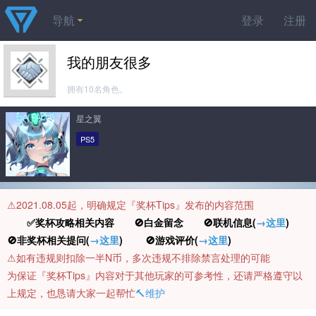
导航
登录
注册
我的朋友很多
拥有10名角色。
星之翼
PS5
⚠️2021.08.05起，明确规定『奖杯Tips』发布的内容范围
✅奖杯攻略相关内容 🚫白金留念 🚫联机信息(
→这里
)
🚫非奖杯相关提问(
→这里
) 🚫游戏评价(
→这里
)
⚠️如有违规则扣除一半N币，多次违规不排除禁言处理的可能
为保证『奖杯Tips』内容对于其他玩家的可参考性，还请严格遵守以
上规定，也恳请大家一起帮忙
🔨维护