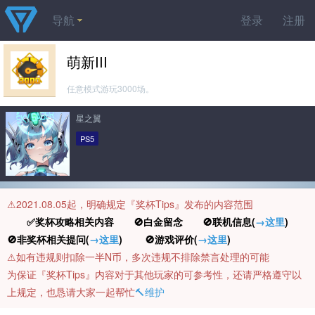
导航
登录
注册
萌新III
任意模式游玩3000场。
星之翼
PS5
⚠️2021.08.05起，明确规定『奖杯Tips』发布的内容范围
✅奖杯攻略相关内容 🚫白金留念 🚫联机信息(
→这里
)
🚫非奖杯相关提问(
→这里
) 🚫游戏评价(
→这里
)
⚠️如有违规则扣除一半N币，多次违规不排除禁言处理的可能
为保证『奖杯Tips』内容对于其他玩家的可参考性，还请严格遵守以
上规定，也恳请大家一起帮忙
🔨维护