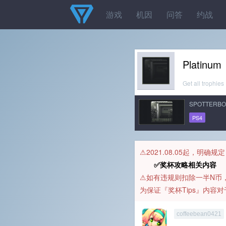
游戏
机因
问答
约战
Platinum
Get all trophies
SPOTTERBO
PS4
⚠️2021.08.05起，明确
✅奖杯攻略相关内容 
⚠️如有违规则扣除一半N
为保证『奖杯Tips』内
coffeebean0421