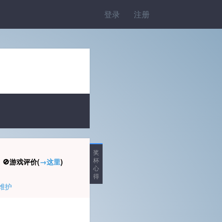
登录
注册
奖
杯
🚫游戏评价(
→这里
)
心
得
维护