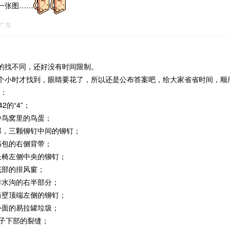
一张图……
广东
的找不同，还好没有时间限制。
个小时才找到，眼睛要花了，所以还是公布答案吧，给大家省省时间，顺
角：
2的“4”；
中鸟窝里的鸟蛋；
部，三颗铆钉中间的铆钉；
书包的右侧背带；
长椅左侧中央的铆钉；
底部的排风窗；
排水沟的右半部分；
筒壁顶端左侧的铆钉；
外面的易拉罐垃圾；
柱子下部的裂缝；