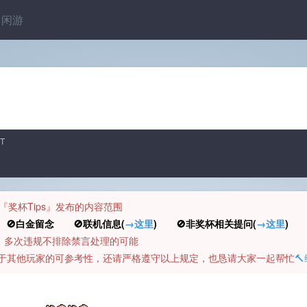
闲游
T
规定『奖杯Tips』发布的内容范围
白金留念 🚫联机信息(
→这里
) 🚫非奖杯相关提问(
→这里
) 
币，多次违规不排除禁言处理的可能
容对于其他玩家的可参考性，还请严格遵守以上规定，也恳请大家一起帮忙
