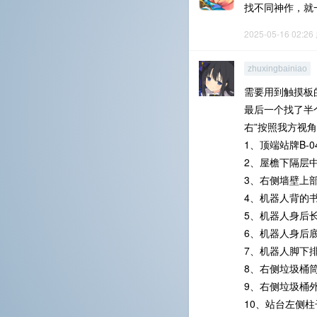
找不同神作，就
2025-05-16 02:26
zhuxingbainiao
需要用到触摸板
最后一个找了半
右”按照我方视
1、顶端站牌B-04
2、屋檐下隔层
3、右侧墙壁上
4、机器人背的
5、机器人身后
6、机器人身后
7、机器人脚下
8、右侧垃圾桶
9、右侧垃圾桶
10、站台左侧