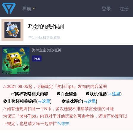
导航
登录
注册
巧妙的恶作剧
帮助小蜗和章鱼威廉
海绵宝宝 潮汐巨神
PS5
⚠️2021.08.05起，明确规定『奖杯Tips』发布的内容范围
✅奖杯攻略相关内容 🚫白金留念 🚫联机信息(
→这里
)
🚫非奖杯相关提问(
→这里
) 🚫游戏评价(
→这里
)
⚠️如有违规则扣除一半N币，多次违规不排除禁言处理的可能
为保证『奖杯Tips』内容对于其他玩家的可参考性，还请严格遵守以
上规定，也恳请大家一起帮忙
🔨维护