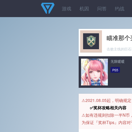
游戏
机因
问答
约战
瞄准那个
击败主线的巨石
无限暖暖
PS5
⚠️2021.08.05起，明确
✅奖杯攻略相关内容 
⚠️如有违规则扣除一半N
为保证『奖杯Tips』内