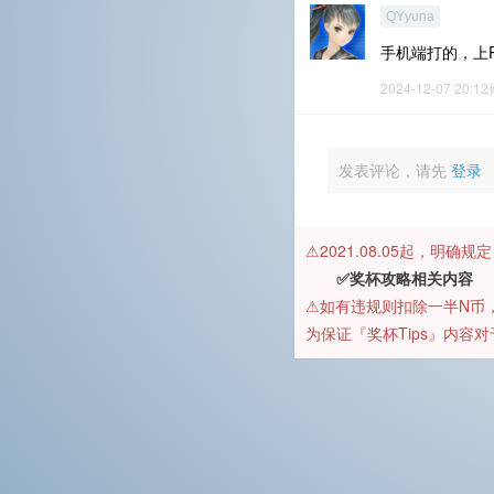
QYyuna
手机端打的，上
2024-12-07 20:1
发表评论，请先
登录
⚠️2021.08.05起，明确
✅奖杯攻略相关内容 
⚠️如有违规则扣除一半N
为保证『奖杯Tips』内