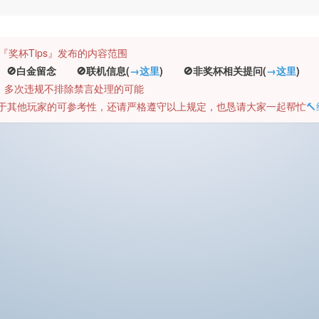
规定『奖杯Tips』发布的内容范围
白金留念 🚫联机信息(
→这里
) 🚫非奖杯相关提问(
→这里
) 
币，多次违规不排除禁言处理的可能
容对于其他玩家的可参考性，还请严格遵守以上规定，也恳请大家一起帮忙
