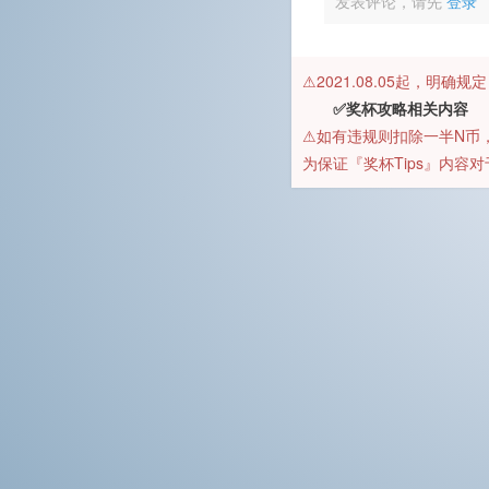
发表评论，请先
登录
⚠️2021.08.05起，明确
✅奖杯攻略相关内容 
⚠️如有违规则扣除一半N
为保证『奖杯Tips』内