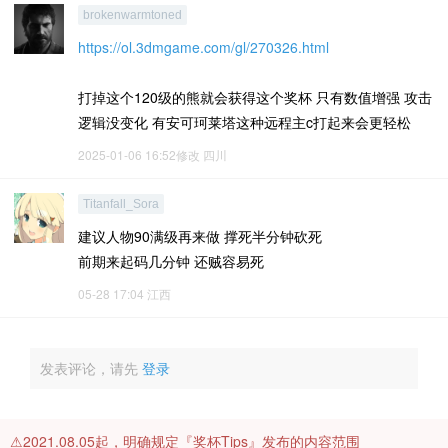
brokenwarmtoned
https://ol.3dmgame.com/gl/270326.html
打掉这个120级的熊就会获得这个奖杯 只有数值增强 攻击
逻辑没变化 有安可珂莱塔这种远程主c打起来会更轻松
2025-01-06 16:52修改
四川
Titanfall_Sora
建议人物90满级再来做 撑死半分钟砍死
前期来起码几分钟 还贼容易死
05-28 17:04
江西
发表评论，请先
登录
⚠️2021.08.05起，明确规定『奖杯Tips』发布的内容范围