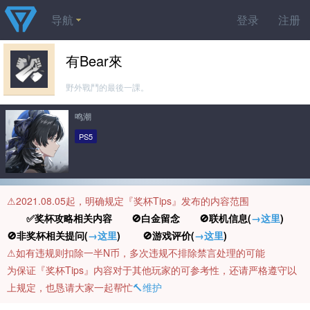
导航
登录
注册
有Bear來
野外戰鬥的最後一課。
鸣潮
PS5
⚠️2021.08.05起，明确规定『奖杯Tips』发布的内容范围
✅奖杯攻略相关内容 🚫白金留念 🚫联机信息(
→这里
)
🚫非奖杯相关提问(
→这里
) 🚫游戏评价(
→这里
)
⚠️如有违规则扣除一半N币，多次违规不排除禁言处理的可能
为保证『奖杯Tips』内容对于其他玩家的可参考性，还请严格遵守以
上规定，也恳请大家一起帮忙
🔨维护