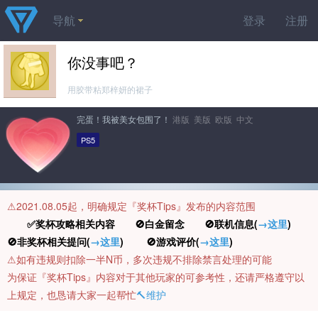
导航
登录
注册
你没事吧？
用胶带粘郑梓妍的裙子
完蛋！我被美女包围了！
港版 美版 欧版 中文
PS5
⚠️2021.08.05起，明确规定『奖杯Tips』发布的内容范围
✅奖杯攻略相关内容 🚫白金留念 🚫联机信息(
→这里
)
🚫非奖杯相关提问(
→这里
) 🚫游戏评价(
→这里
)
⚠️如有违规则扣除一半N币，多次违规不排除禁言处理的可能
为保证『奖杯Tips』内容对于其他玩家的可参考性，还请严格遵守以
上规定，也恳请大家一起帮忙
🔨维护