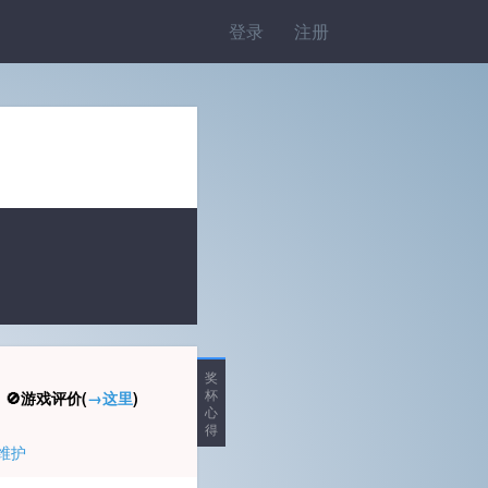
登录
注册
奖
杯
🚫游戏评价(
→这里
)
心
得
维护