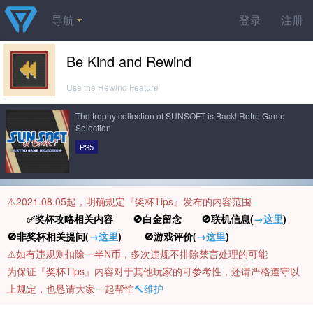
导航
登录
注册
Be Kind and Rewind
Use the Rewind Feature
The trophy collection of SUNSOFT is Back! Retro Game
Selection
PS5
⚠️2021.08.05起，明确规定『奖杯Tips』发布的内容范围
✅奖杯攻略相关内容 🚫白金留念 🚫联机信息(
→这里
)
🚫非奖杯相关提问(
→这里
) 🚫游戏评价(
→这里
)
⚠️如有违规则扣除一半N币，多次违规不排除禁言处理的可能
为保证『奖杯Tips』内容对于其他玩家的可参考性，还请严格遵守以
上规定，也恳请大家一起帮忙
🔨维护