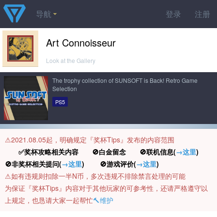
导航
登录
注册
Art Connoisseur
Look at the Gallery
The trophy collection of SUNSOFT is Back! Retro Game
Selection
PS5
⚠️2021.08.05起，明确规定『奖杯Tips』发布的内容范围
✅奖杯攻略相关内容 🚫白金留念 🚫联机信息(
→这里
)
🚫非奖杯相关提问(
→这里
) 🚫游戏评价(
→这里
)
⚠️如有违规则扣除一半N币，多次违规不排除禁言处理的可能
为保证『奖杯Tips』内容对于其他玩家的可参考性，还请严格遵守以
上规定，也恳请大家一起帮忙
🔨维护