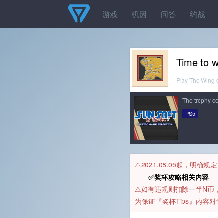
游戏
机因
问答
约战
Time to w
Play The Wing 
The trophy c
PS5
⚠️2021.08.05起，明确
✅奖杯攻略相关内容 
⚠️如有违规则扣除一半N
为保证『奖杯Tips』内