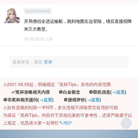
lionchrissword
开局僧侣全进运输船，跑到地图左边登陆，绕后直接招降
米兰大教堂。
06-03 22:53
上海
发表评论，请先
登录
⚠️2021.08.05起，明确规定『奖杯Tips』发布的内容范围
✅奖杯攻略相关内容 🚫白金留念 🚫联机信息(
→这里
)
🚫非奖杯相关提问(
→这里
) 🚫游戏评价(
→这里
)
⚠️如有违规则扣除一半N币，多次违规不排除禁言处理的可能
为保证『奖杯Tips』内容对于其他玩家的可参考性，还请严格遵守以
上规定，也恳请大家一起帮忙
🔨维护
T