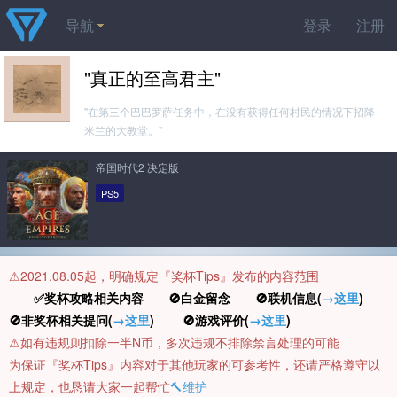
导航
登录
注册
"真正的至高君主"
"在第三个巴巴罗萨任务中，在没有获得任何村民的情况下招降
米兰的大教堂。"
帝国时代2 决定版
PS5
⚠️2021.08.05起，明确规定『奖杯Tips』发布的内容范围
✅奖杯攻略相关内容 🚫白金留念 🚫联机信息(
→这里
)
🚫非奖杯相关提问(
→这里
) 🚫游戏评价(
→这里
)
⚠️如有违规则扣除一半N币，多次违规不排除禁言处理的可能
为保证『奖杯Tips』内容对于其他玩家的可参考性，还请严格遵守以
上规定，也恳请大家一起帮忙
🔨维护