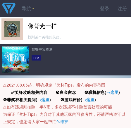
导航
登录
注册
像背壳一样
找到某个英雄的头盔。
蟹蟹寻宝奇遇
PS5
⚠️2021.08.05起，明确规定『奖杯Tips』发布的内容范围
✅奖杯攻略相关内容 🚫白金留念 🚫联机信息(
→这里
)
🚫非奖杯相关提问(
→这里
) 🚫游戏评价(
→这里
)
⚠️如有违规则扣除一半N币，多次违规不排除禁言处理的可能
为保证『奖杯Tips』内容对于其他玩家的可参考性，还请严格遵守以
上规定，也恳请大家一起帮忙
🔨维护