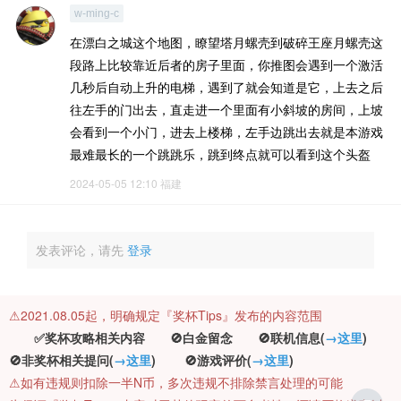
w-ming-c
在漂白之城这个地图，瞭望塔月螺壳到破碎王座月螺壳这
段路上比较靠近后者的房子里面，你推图会遇到一个激活
几秒后自动上升的电梯，遇到了就会知道是它，上去之后
往左手的门出去，直走进一个里面有小斜坡的房间，上坡
会看到一个小门，进去上楼梯，左手边跳出去就是本游戏
最难最长的一个跳跳乐，跳到终点就可以看到这个头盔
2024-05-05 12:10
福建
发表评论，请先
登录
⚠️2021.08.05起，明确规定『奖杯Tips』发布的内容范围
✅奖杯攻略相关内容 🚫白金留念 🚫联机信息(
→这里
)
🚫非奖杯相关提问(
→这里
) 🚫游戏评价(
→这里
)
⚠️如有违规则扣除一半N币，多次违规不排除禁言处理的可能