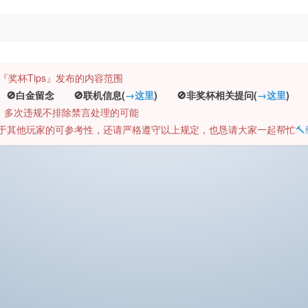
规定『奖杯Tips』发布的内容范围
白金留念 🚫联机信息(
→这里
) 🚫非奖杯相关提问(
→这里
) 
币，多次违规不排除禁言处理的可能
容对于其他玩家的可参考性，还请严格遵守以上规定，也恳请大家一起帮忙
