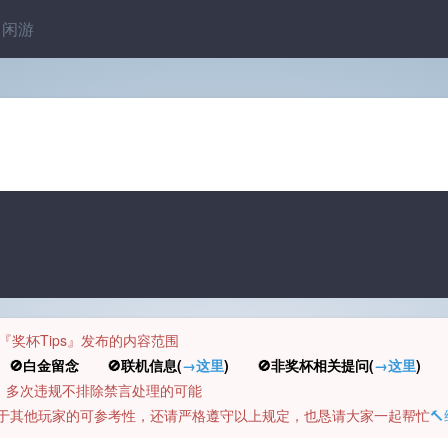
闲游
规定『奖杯Tips』发布的内容范围
白金留念 🚫联机信息(
→这里
) 🚫非奖杯相关提问(
→这里
) 
币，多次违规不排除禁言处理的可能
容对于其他玩家的可参考性，还请严格遵守以上规定，也恳请大家一起帮忙
