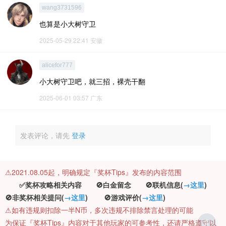
wang3731596
也算是小大树守卫
2025-05-29 22:41
安徽
alicefor777
小大树守卫吧，就三招，裸壳干翻
2025-06-01 03:57
广东
发表评论，请先
登录
⚠️2021.08.05起，明确规定『奖杯Tips』发布的内容范围
✅奖杯攻略相关内容 🚫白金留念 🚫联机信息(
→这里
)
🚫非奖杯相关提问(
→这里
) 🚫游戏评价(
→这里
)
⚠️如有违规则扣除一半N币，多次违规不排除禁言处理的可能
为保证『奖杯Tips』内容对于其他玩家的可参考性，还请严格遵守以
T