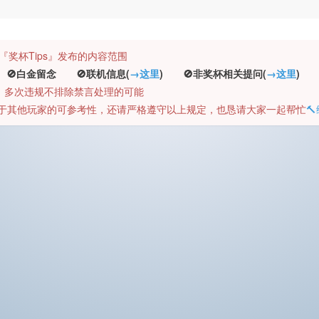
规定『奖杯Tips』发布的内容范围
白金留念 🚫联机信息(
→这里
) 🚫非奖杯相关提问(
→这里
) 
币，多次违规不排除禁言处理的可能
容对于其他玩家的可参考性，还请严格遵守以上规定，也恳请大家一起帮忙
