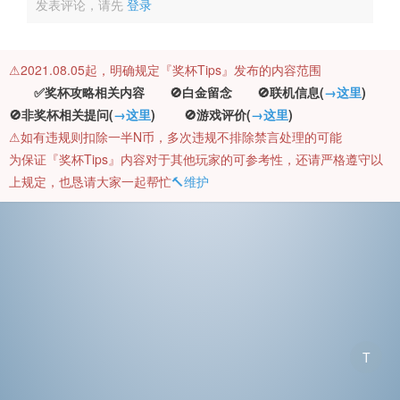
发表评论，请先
登录
⚠️2021.08.05起，明确规定『奖杯Tips』发布的内容范围
✅奖杯攻略相关内容 🚫白金留念 🚫联机信息(
→这里
)
🚫非奖杯相关提问(
→这里
) 🚫游戏评价(
→这里
)
⚠️如有违规则扣除一半N币，多次违规不排除禁言处理的可能
为保证『奖杯Tips』内容对于其他玩家的可参考性，还请严格遵守以
上规定，也恳请大家一起帮忙
🔨维护
T