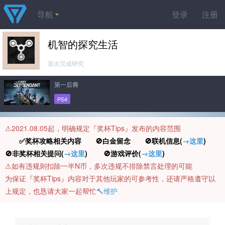
导航
登录
注册
机智的探究生活
首次完成研究
第一后裔
PS4
⚠️2021.08.05起，明确规定『奖杯Tips』发布的内容范围
✅奖杯攻略相关内容 🚫白金留念 🚫联机信息(
→这里
)
🚫非奖杯相关提问(
→这里
) 🚫游戏评价(
→这里
)
⚠️如有违规则扣除一半N币，多次违规不排除禁言处理的可能
为保证『奖杯Tips』内容对于其他玩家的可参考性，还请严格遵守以
上规定，也恳请大家一起帮忙
🔨维护