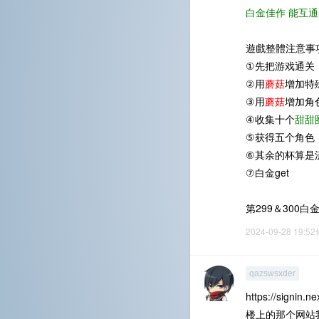
白金佳作 能互通
遊戲整體注意事
①先把游戏通关
②用
蘑菇
增加特
③用
蘑菇
增加角
④收集十个
甜甜
⑤获得五个角色
⑥其余的杯算是
⑦白金get
第299＆300白
2024-09-28 19:5
qazswsxder
https://signin.n
楼上的那个网站我