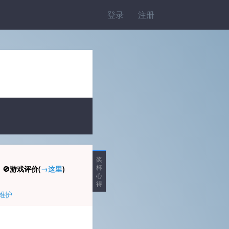
登录
注册
奖
杯
🚫游戏评价(
→这里
)
心
得
维护