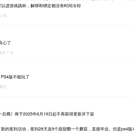
就可以进游戏跳杯，解绑和绑定都没有时间冷却
上海
良心了
7修改
广东
PS4版不能玩了
重庆
一后裔》将于2025年6月19日起不再获得更新并下架
2更新了新的签到活动，签到28天送9个甜甜圈一个蘑菇，直接毕业。但是ps4版