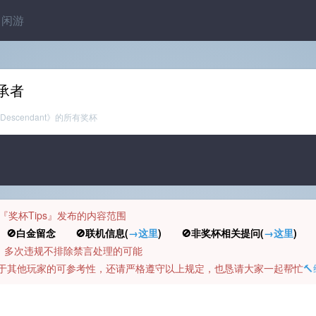
闲游
承者
t Descendant》的所有奖杯
规定『奖杯Tips』发布的内容范围
白金留念 🚫联机信息(
→这里
) 🚫非奖杯相关提问(
→这里
) 
币，多次违规不排除禁言处理的可能
容对于其他玩家的可参考性，还请严格遵守以上规定，也恳请大家一起帮忙
