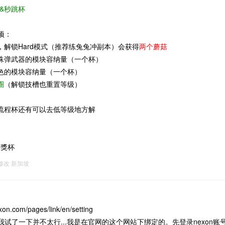
&秒跳杯
项：
，解锁Hard模式（推荐练兔兔冲副本）会获得
两个蘑菇
殊弹武器的模块容纳量（一个杯）
色的模块容纳量（一个杯）
圈
（解锁技槽也重置等级）
流程杯还有可以去低等级地方解
金獎杯
2修改
新加坡
exon.com/pages/link/en/setting
试了一下并不太行...我是在官网的这个网站下绑定的。先登录nexon账号