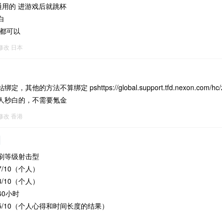
通用的 进游戏后就跳杯
白
版都可以
8修改
日本
其他的方法不算绑定 pshttps://global.support.tfd.nexon.com/hc/z
人秒白的，不需要氪金
6修改
香港
刷等级射击型
/10（个人）
/10（个人）
60小时
5/10（个人心得和时间长度的结果）