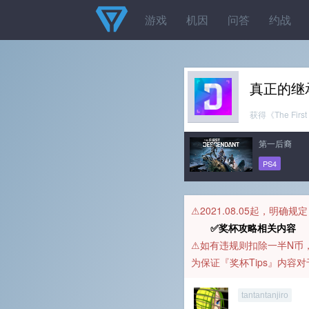
游戏
机因
问答
约战
真正的继
获得《The Firs
第一后裔
PS4
⚠️2021.08.05起，明确
✅奖杯攻略相关内容 
⚠️如有违规则扣除一半N
为保证『奖杯Tips』内
tantantanjiro