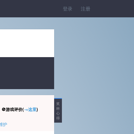
登录
注册
奖
杯
🚫游戏评价(
→这里
)
心
得
维护