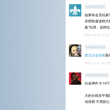
lzy300821157
如果有会员玩家
存档快速读档大
敌”结局，这样
2025-09-20 20:33
eklesdeeny03
图文白金攻略
跟
2025-10-01 09:3
iceforsnowsnow
白金神作 8-1
大的分歧在中期
动存档 不用担心