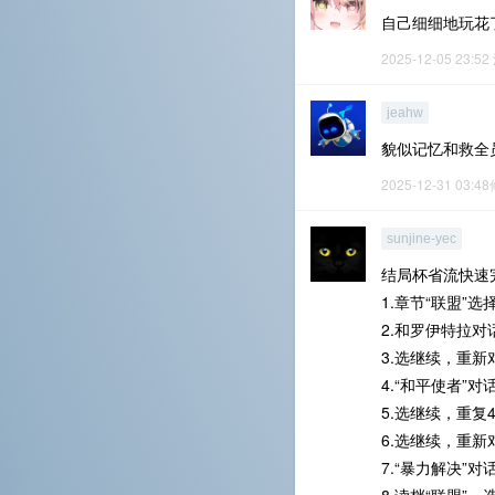
自己细细地玩花了
2025-12-05 23:52
jeahw
貌似记忆和救全
2025-12-31 03:4
sunjine-yec
结局杯省流快速
1.章节“联盟”
2.和罗伊特拉对
3.选继续，重新
4.“和平使者”
5.选继续，重复
6.选继续，重新
7.“暴力解决”