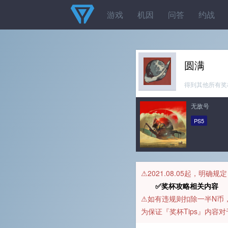
游戏
机因
问答
约战
圆满
得到其他所有奖
无敌号
PS5
⚠️2021.08.05起，明确
✅奖杯攻略相关内容 
⚠️如有违规则扣除一半N
为保证『奖杯Tips』内