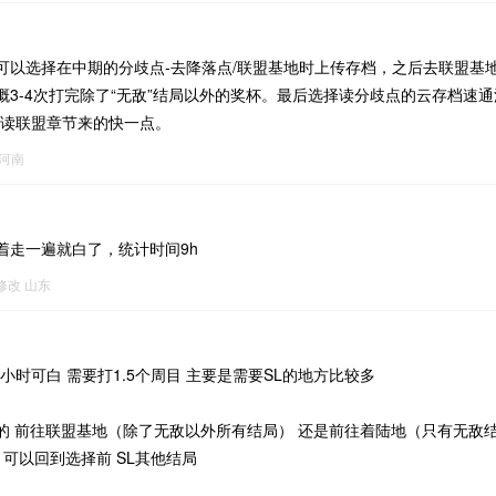
可以选择在中期的分歧点-去降落点/联盟基地时上传存档，之后去联盟基
概3-4次打完除了“无敌”结局以外的奖杯。最后选择读分歧点的云存档速通
比读联盟章节来的快一点。
河南
着走一遍就白了，统计时间9h
2修改
山东
0个小时可白 需要打1.5个周目 主要是需要SL的地方比较多
的 前往联盟基地（除了无敌以外所有结局） 还是前往着陆地（只有无敌结
 可以回到选择前 SL其他结局