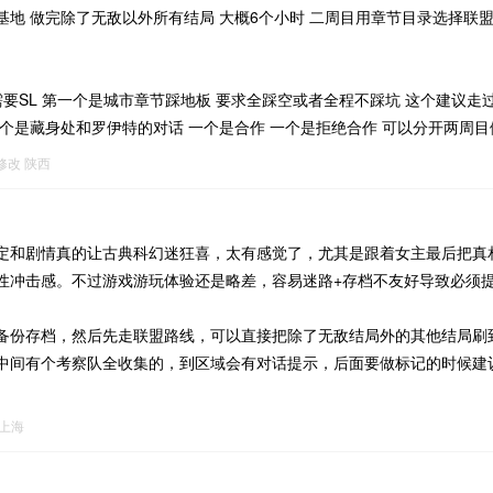
地 做完除了无敌以外所有结局 大概6个小时 二周目用章节目录选择联盟 
要SL 第一个是城市章节踩地板 要求全踩空或者全程不踩坑 这个建议走过
二个是藏身处和罗伊特的对话 一个是合作 一个是拒绝合作 可以分开两周目
3修改
陕西
定和剧情真的让古典科幻迷狂喜，太有感觉了，尤其是跟着女主最后把真
性冲击感。不过游戏游玩体验还是略差，容易迷路+存档不友好导致必须
备份存档，然后先走联盟路线，可以直接把除了无敌结局外的其他结局刷
中间有个考察队全收集的，到区域会有对话提示，后面要做标记的时候建
上海