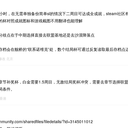
小时，在无需单独备份简单sl的情况下二周目可达成全成就，steam社
的杯对照成就图标和游戏截图不用翻译也能理解
分歧点在于中期选择直接去联盟基地还是去沙漠降落点
存档会在舰桥的“联系诺维克”处，数个结局杯可通过反复读取最后存档点
0修改
北京
章节补奖杯，白金需要1.5周目，无敌结局奖杯冲突，需要去章节选择联
局条件。
香港
mmunity.com/sharedfiles/filedetails/?id=3145011012