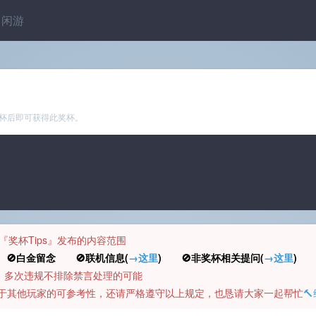
闲游
杯后即可获得此奖杯。
规定『奖杯Tips』发布的内容范围
白金留念 🚫联机信息(
→这里
) 🚫非奖杯相关提问(
→这里
) 
币，多次违规不排除禁言处理的可能
容对于其他玩家的可参考性，还请严格遵守以上规定，也恳请大家一起帮忙
