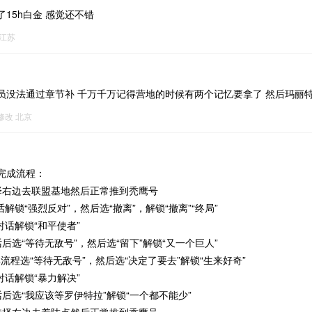
15h白金 感觉还不错
江苏
员没法通过章节补 千万千万记得营地的时候有两个记忆要拿了 然后玛丽特
8修改
北京
完成流程：
选择右边去联盟基地然后正常推到秃鹰号
话解锁“强烈反对”，然后选“撤离”，解锁“撤离”“终局”
对话解锁“和平使者”
对话后选“等待无敌号”，然后选“留下”解锁“又一个巨人”
4流程选“等待无敌号”，然后选“决定了要去”解锁“生来好奇”
对话解锁“暴力解决”
对话后选“我应该等罗伊特拉”解锁“一个都不能少”