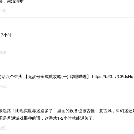
略，简洁清晰
上海
17小时
北京
话八个钟头 【无敌号全成就攻略(一)-哔哩哔哩】 https://b23.tv/CKd
河北
级迷路！比现实世界迷路多了，里面的设备也很古怪，复古风，科幻迷还
图是普通游戏那种的话，这游戏1-2小时就能通关了。
浙江