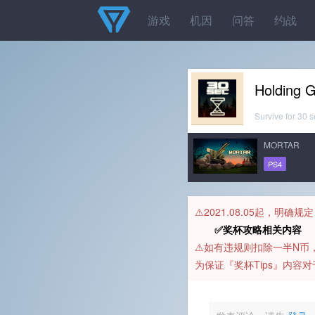
游戏
机因
问答
约战
Holding 
Survive for 30 
MORTAR
PS4
⚠️2021.08.05起，明确
✅奖杯攻略相关内容 
⚠️如有违规则扣除一半N
为保证『奖杯Tips』内