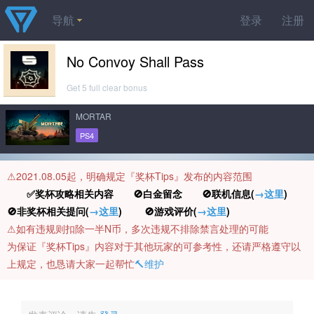
导航
登录
注册
No Convoy Shall Pass
Get 5 full clear bonus
MORTAR
PS4
⚠️2021.08.05起，明确规定『奖杯Tips』发布的内容范围
✅奖杯攻略相关内容 🚫白金留念 🚫联机信息(
→这里
)
🚫非奖杯相关提问(
→这里
) 🚫游戏评价(
→这里
)
⚠️如有违规则扣除一半N币，多次违规不排除禁言处理的可能
为保证『奖杯Tips』内容对于其他玩家的可参考性，还请严格遵守以
上规定，也恳请大家一起帮忙
🔨维护