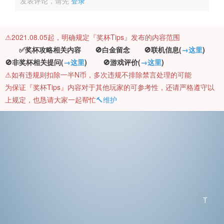
发表评论，请先
登录
⚠️2021.08.05起，明确规定『奖杯Tips』发布的内容范围
✅奖杯攻略相关内容 🚫白金留念 🚫联机信息(
→这里
)
🚫非奖杯相关提问(
→这里
) 🚫游戏评价(
→这里
)
⚠️如有违规则扣除一半N币，多次违规不排除禁言处理的可能
为保证『奖杯Tips』内容对于其他玩家的可参考性，还请严格遵守以
上规定，也恳请大家一起帮忙
🔨维护
T