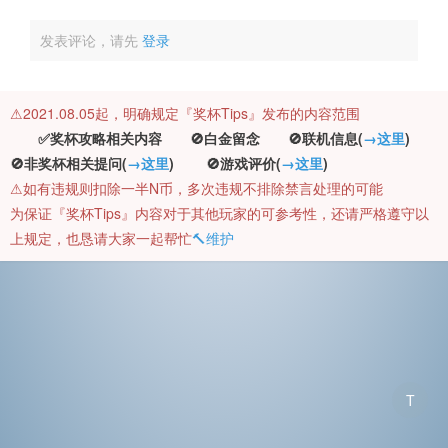
发表评论，请先
登录
⚠️2021.08.05起，明确规定『奖杯Tips』发布的内容范围
✅奖杯攻略相关内容 🚫白金留念 🚫联机信息(
→这里
)
🚫非奖杯相关提问(
→这里
) 🚫游戏评价(
→这里
)
⚠️如有违规则扣除一半N币，多次违规不排除禁言处理的可能
为保证『奖杯Tips』内容对于其他玩家的可参考性，还请严格遵守以
上规定，也恳请大家一起帮忙
🔨维护
T