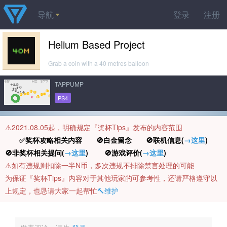
导航
登录
注册
Helium Based Project
Grab a coin with a 40 metres balloon
TAPPUMP
PS4
⚠️2021.08.05起，明确规定『奖杯Tips』发布的内容范围
✅奖杯攻略相关内容 🚫白金留念 🚫联机信息(
→这里
)
🚫非奖杯相关提问(
→这里
) 🚫游戏评价(
→这里
)
⚠️如有违规则扣除一半N币，多次违规不排除禁言处理的可能
为保证『奖杯Tips』内容对于其他玩家的可参考性，还请严格遵守以
上规定，也恳请大家一起帮忙
🔨维护