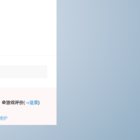
🚫游戏评价(
→这里
)
维护