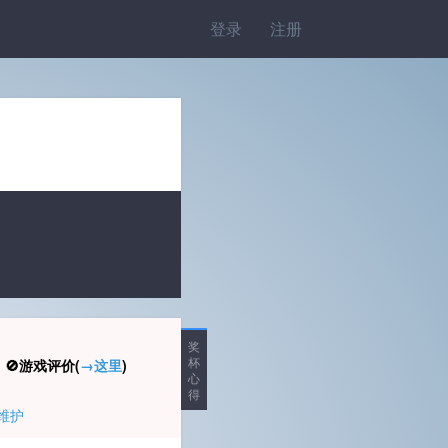
登录
注册
奖
杯
🚫游戏评价(
→这里
)
心
得
维护