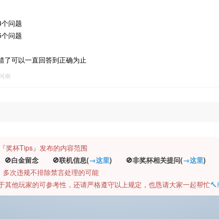
3个问题
5个问题
错了可以一直回答到正确为止
河南
规定『奖杯Tips』发布的内容范围
白金留念 🚫联机信息(
→这里
) 🚫非奖杯相关提问(
→这里
) 
币，多次违规不排除禁言处理的可能
容对于其他玩家的可参考性，还请严格遵守以上规定，也恳请大家一起帮忙
