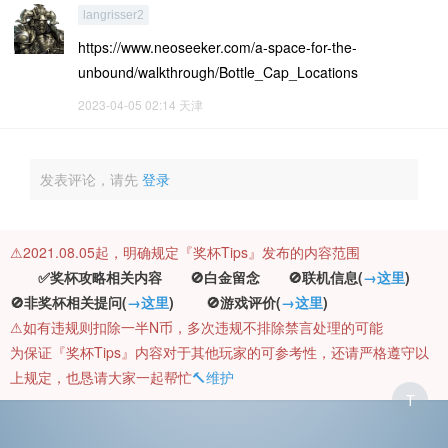
langrisser2
https://www.neoseeker.com/a-space-for-the-
unbound/walkthrough/Bottle_Cap_Locations
2023-04-05 02:14
天津
发表评论，请先
登录
⚠️2021.08.05起，明确规定『奖杯Tips』发布的内容范围
✅奖杯攻略相关内容 🚫白金留念 🚫联机信息(
→这里
)
🚫非奖杯相关提问(
→这里
) 🚫游戏评价(
→这里
)
⚠️如有违规则扣除一半N币，多次违规不排除禁言处理的可能
为保证『奖杯Tips』内容对于其他玩家的可参考性，还请严格遵守以
上规定，也恳请大家一起帮忙
🔨维护
T