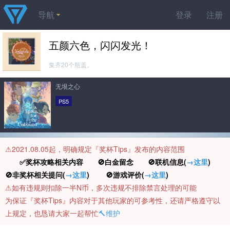
导航
登录
注册
五颜六色，闪闪发光！
集齐20个瓶盖。
无垠之心
PS5
⚠️2021.08.05起，明确规定『奖杯Tips』发布的内容范围
✅奖杯攻略相关内容 🚫白金留念 🚫联机信息(
→这里
)
🚫非奖杯相关提问(
→这里
) 🚫游戏评价(
→这里
)
⚠️如有违规则扣除一半N币，多次违规不排除禁言处理的可能
为保证『奖杯Tips』内容对于其他玩家的可参考性，还请严格遵守以
上规定，也恳请大家一起帮忙
🔨维护