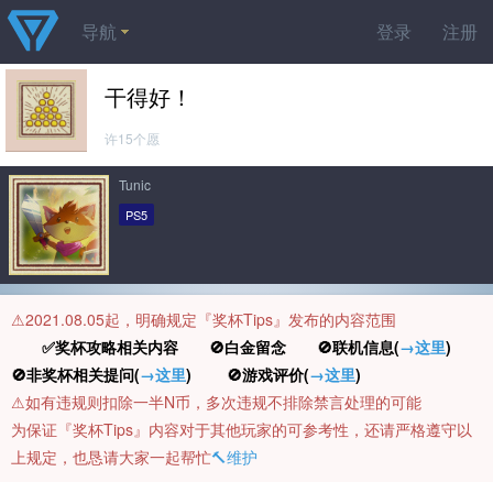
导航
登录
注册
干得好！
许15个愿
Tunic
PS5
⚠️2021.08.05起，明确规定『奖杯Tips』发布的内容范围
✅奖杯攻略相关内容 🚫白金留念 🚫联机信息(
→这里
)
🚫非奖杯相关提问(
→这里
) 🚫游戏评价(
→这里
)
⚠️如有违规则扣除一半N币，多次违规不排除禁言处理的可能
为保证『奖杯Tips』内容对于其他玩家的可参考性，还请严格遵守以
上规定，也恳请大家一起帮忙
🔨维护