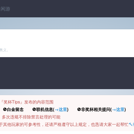
闲游
奥义。
规定『奖杯Tips』发布的内容范围
白金留念 🚫联机信息(
→这里
) 🚫非奖杯相关提问(
→这里
) 
币，多次违规不排除禁言处理的可能
容对于其他玩家的可参考性，还请严格遵守以上规定，也恳请大家一起帮忙
