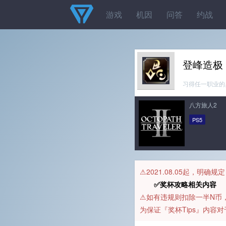
游戏
机因
问答
约战
登峰造极
习得任一职业的
八方旅人2
PS5
⚠️2021.08.05起，明确
✅奖杯攻略相关内容 
⚠️如有违规则扣除一半N
为保证『奖杯Tips』内