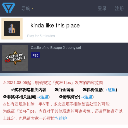
导航
登录
注册
I kinda like this place
Play for 5 minutes
Castle of no Escape 2 trophy set
PS5
⚠️2021.08.05起，明确规定『奖杯Tips』发布的内容范围
✅奖杯攻略相关内容 🚫白金留念 🚫联机信息(
→这里
)
🚫非奖杯相关提问(
→这里
) 🚫游戏评价(
→这里
)
⚠️如有违规则扣除一半N币，多次违规不排除禁言处理的可能
为保证『奖杯Tips』内容对于其他玩家的可参考性，还请严格遵守以
上规定，也恳请大家一起帮忙
🔨维护