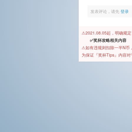
发表评论，请先
登录
⚠️2021.08.05起，明确
✅奖杯攻略相关内容 
⚠️如有违规则扣除一半N
为保证『奖杯Tips』内