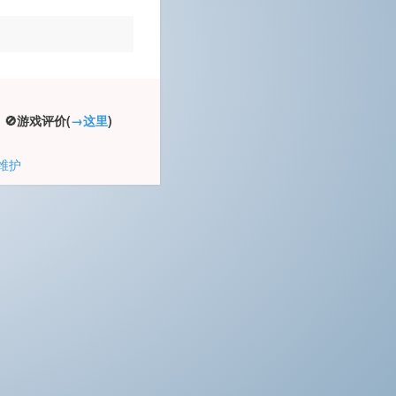
🚫游戏评价(
→这里
)
维护