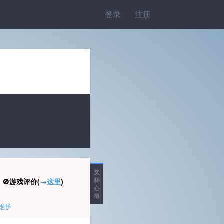
登录
注册
奖
杯
🚫游戏评价(
→这里
)
心
得
维护