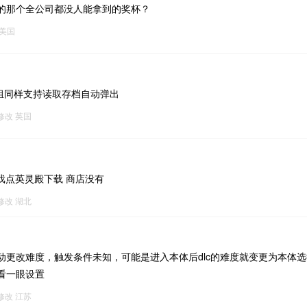
的那个全公司都没人能拿到的奖杯？
美国
杯组同样支持读取存档自动弹出
3修改
英国
进游戏点英灵殿下载 商店没有
4修改
湖北
动更改难度，触发条件未知，可能是进入本体后dlc的难度就变更为本体
看一眼设置
8修改
江苏