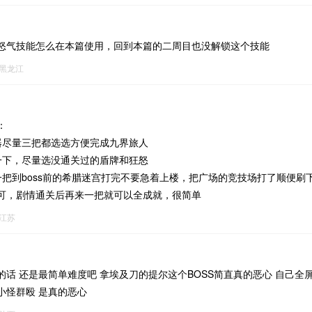
怒气技能怎么在本篇使用，回到本篇的二周目也没解锁这个技能
黑龙江
：
器尽量三把都选选方便完成九界旅人
一下，尽量选没通关过的盾牌和狂怒
把到boss前的希腊迷宫打完不要急着上楼，把广场的竞技场打了顺便刷下1
可，剧情通关后再来一把就可以全成就，很简单
江苏
话 还是最简单难度吧 拿埃及刀的提尔这个BOSS简直真的恶心 自己全屏
小怪群殴 是真的恶心