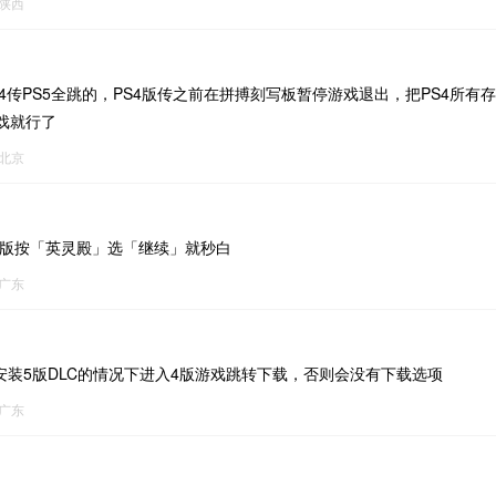
陕西
S4传PS5全跳的，PS4版传之前在拼搏刻写板暂停游戏退出，把PS4所有存
戏就行了
北京
s5版按「英灵殿」选「继续」就秒白
广东
没安装5版DLC的情况下进入4版游戏跳转下载，否则会没有下载选项
广东