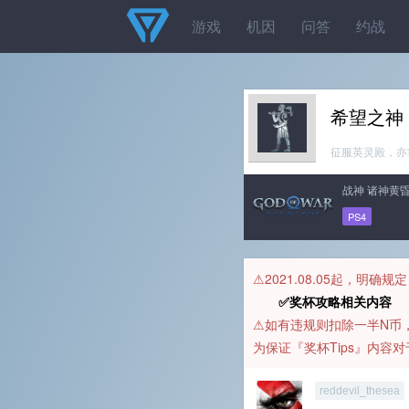
游戏
机因
问答
约战
希望之神
征服英灵殿，亦
战神 诸神黄
PS4
⚠️2021.08.05起，明确
✅奖杯攻略相关内容 
⚠️如有违规则扣除一半N
为保证『奖杯Tips』内
reddevil_thesea