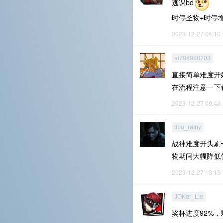
逃课bd
时停圣物+时停
2023-12-27 04:10
ai798998203
直接简单难度开
在流程注意一下
2023-12-27 09:46
tlou_rainy
战神难度开头刷
物期间大幅降低
2023-12-27 13:15
JOKer_LIe
奖杯进度92%