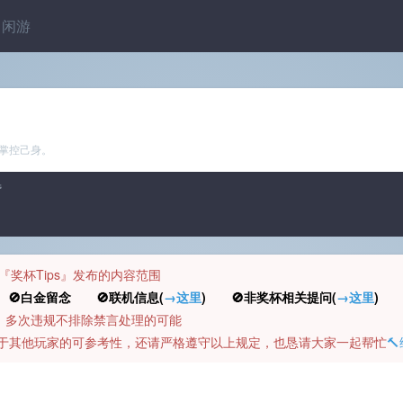
闲游
掌控己身。
昏
规定『奖杯Tips』发布的内容范围
白金留念 🚫联机信息(
→这里
) 🚫非奖杯相关提问(
→这里
) 
币，多次违规不排除禁言处理的可能
容对于其他玩家的可参考性，还请严格遵守以上规定，也恳请大家一起帮忙
