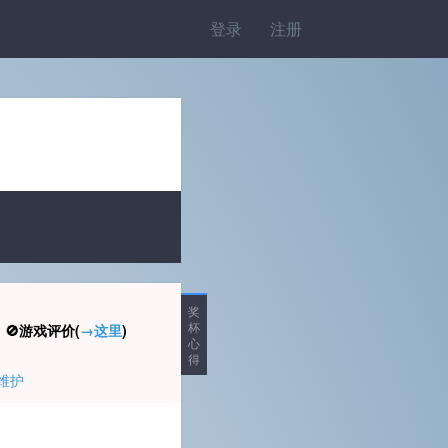
登录
注册
奖
杯
🚫游戏评价(
→这里
)
心
得
维护