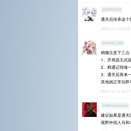
zyf1994419
通关后传承这个
2023-12-14 02:24
michael_mlq
稍微注意下三点
1、开局选主武
2、精通记得做
3、通关后再来一
其他就正常玩即
2023-12-14 18:37
iceforsnowsnow
建议如果是通关的
视野外招人马和