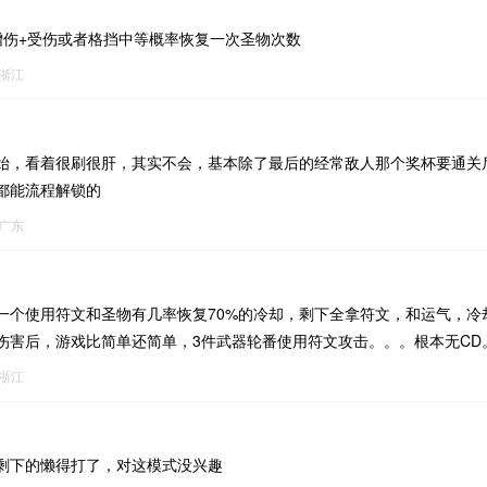
增伤+受伤或者格挡中等概率恢复一次圣物次数
浙江
始，看着很刷很肝，其实不会，基本除了最后的经常敌人那个奖杯要通关
都能流程解锁的
广东
一个使用符文和圣物有几率恢复70%的冷却，剩下全拿符文，和运气，冷
伤害后，游戏比简单还简单，3件武器轮番使用符文攻击。。。根本无CD
浙江
，剩下的懒得打了，对这模式没兴趣