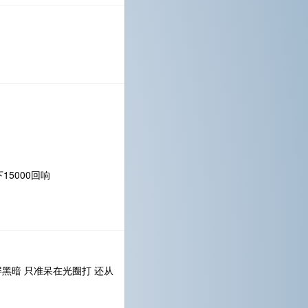
5000回响
黑暗 只准呆在光圈打 还从